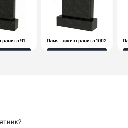
Памятник из гранита Я1806
Памятник из гранита 1002
Па
175 ₽
18 676 ₽
мятник?