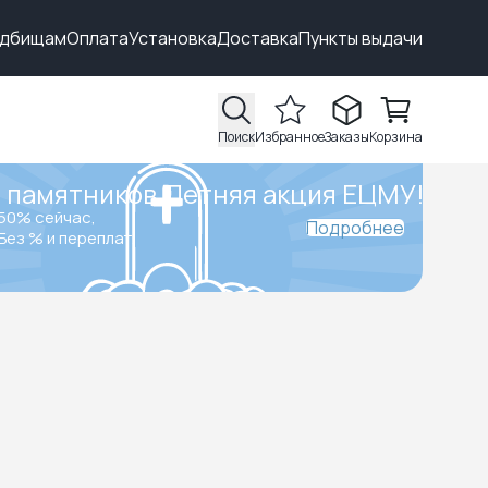
адбищам
Оплата
Установка
Доставка
Пункты выдачи
Поиск
Избранное
Заказы
Корзина
 памятников.
Летняя акция ЕЦМУ!
50% сейчас,
Подробнее
Без % и переплат.