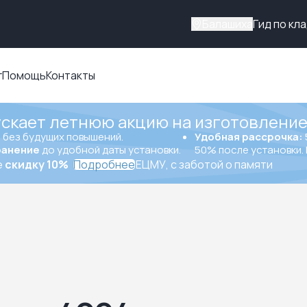
Балашиха
Гид по кл
г
Помощь
Контакты
ускает летнюю акцию на изготовление
ы
без будущих повышений.
Удобная рассрочка:
ранение
до удобной даты установки.
50% после установки. 
е
скидку 10%
Подробнее
ЕЦМУ, с заботой о памяти