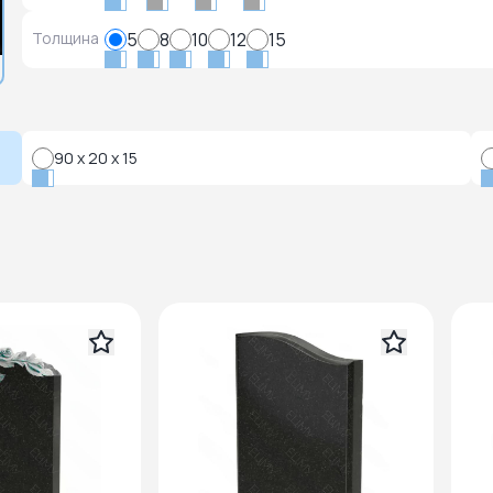
Толщина
5
8
10
12
15
90 x 20 x 15