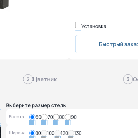
Установка
Быстрый зака
Цветник
О
2
3
Выберите размер стелы
Высота
60
70
80
90
Ширина
80
100
120
130