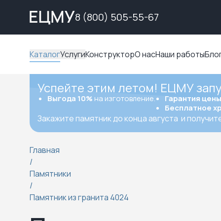
8 (800) 505-55-67
Каталог
Услуги
Конструктор
О нас
Наши работы
Бло
Успейте этим летом! ЕЦМУ зап
Выгода 10%
на изготовление.
Гарантия цен
Бесплатное х
Закажите памятник до конца августа
и получит
Главная
/
Памятники
/
Памятник из гранита 4024