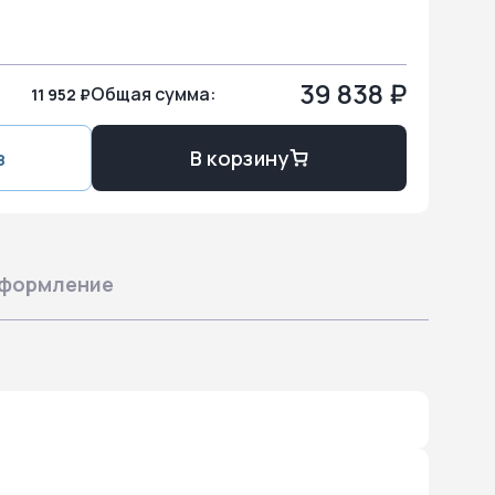
39 838 ₽
Общая сумма:
11 952 ₽
з
В корзину
формление