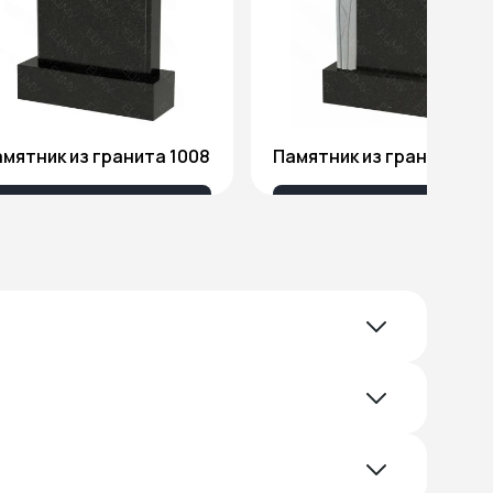
мятник из гранита 1008
Памятник из гранита Я1
18 032 ₽
51 578 ₽