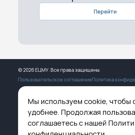
Перейти
© 2026 ЕЦМУ. Все права защищены.
Пользовательское соглашение
Политика конфид
Каталог
Конструктор
Пункты выдачи
Ко
Мы используем cookie, чтобы 
Услуги
О нас
Доставка
МО,
удобнее. Продолжая пользова
8 
Блог
Оплата
соглашаетесь с нашей Полити
Помощь
Установка
inf
Контакты
Гид по кладбищам
конфиденциальности