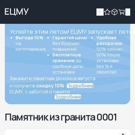
Успейте этим летом! ЕЦМУ запускает летн
Выгода 10%
Гарантия цены
Удобная
на
без будущих
рассрочка:
изготовление.
повышений.
50% сейчас,
Бесплатное
50% после
хранение
до
установки.
удобной даты
Без % и
установки.
переплат.
Закажите памятник до конца августа
и получите
скидку 10%
Подробнее
ЕЦМУ, с заботой о памяти
Подробнее
Памятник из гранита 0001