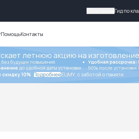
Балашиха
Гид по кл
г
Помощь
Контакты
ускает летнюю акцию на изготовление
ы
без будущих повышений.
Удобная рассрочка:
ранение
до удобной даты установки.
50% после установки. 
е
скидку 10%
Подробнее
ЕЦМУ, с заботой о памяти