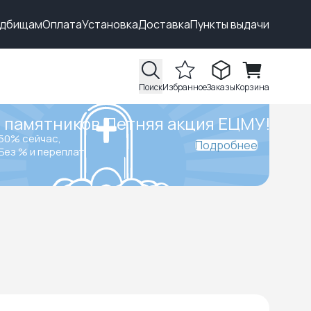
адбищам
Оплата
Установка
Доставка
Пункты выдачи
Поиск
Избранное
Заказы
Корзина
 памятников.
Летняя акция ЕЦМУ!
50% сейчас,
Подробнее
Без % и переплат.