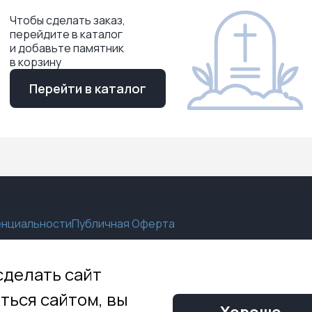
Чтобы сделать заказ,
перейдите в каталог
и добавьте памятник
в корзину
Перейти в каталог
енциальности
Публичная Оферта
нтакты
сделать сайт
 г.о. Красногорск, д. Путилково, Гринвуд, с.9
ться сайтом, вы
800 505 55 67
Хорошо