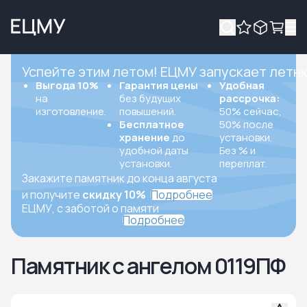
Успейте этим летом! ЕЦМУ запускает летн
Выгода 10%
Гарантия цены
Удобная
на
без будущих
рассрочка:
изготовление.
повышений.
50% сейчас,
Бесплатное
50% после
хранение
до
установки.
удобной даты
Без % и
установки.
переплат.
Закажите памятник до конца августа
и получите
скидку 10%
Подробнее
ЕЦМУ, с заботой о памяти
Подробнее
Памятник с ангелом 0119ПФ