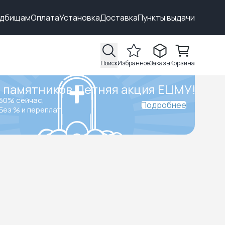
адбищам
Оплата
Установка
Доставка
Пункты выдачи
Поиск
Избранное
Заказы
Корзина
 памятников.
Летняя акция ЕЦМУ!
50% сейчас,
Подробнее
Без % и переплат.