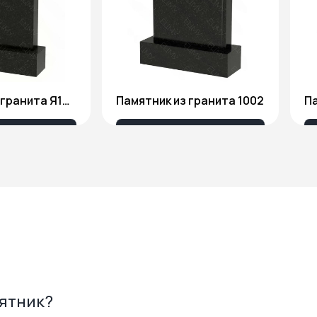
Памятник из гранита Я1806
Памятник из гранита 1002
Па
175 ₽
18 676 ₽
мятник?