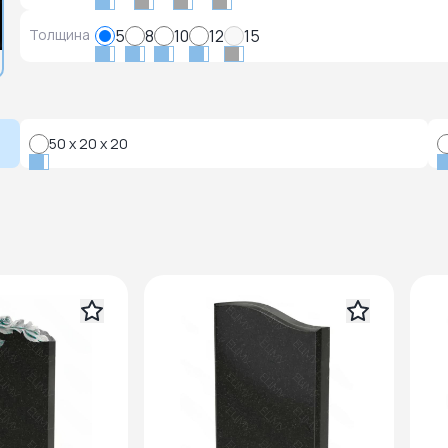
Толщина
5
8
10
12
15
50 x 20 x 20