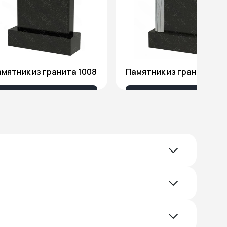
мятник из гранита 1008
Памятник из гранита Я1
18 032 ₽
51 578 ₽