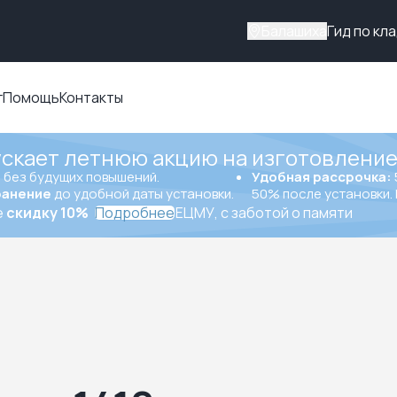
Балашиха
Гид по кл
г
Помощь
Контакты
ускает летнюю акцию на изготовление
ы
без будущих повышений.
Удобная рассрочка:
ранение
до удобной даты установки.
50% после установки. 
е
скидку 10%
Подробнее
ЕЦМУ, с заботой о памяти