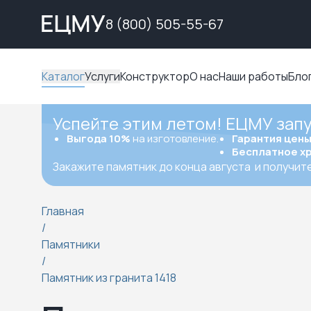
8 (800) 505-55-67
Каталог
Услуги
Конструктор
О нас
Наши работы
Бло
Успейте этим летом! ЕЦМУ зап
Выгода 10%
на изготовление.
Гарантия цен
Бесплатное х
Закажите памятник до конца августа
и получит
Главная
/
Памятники
/
Памятник из гранита 1418