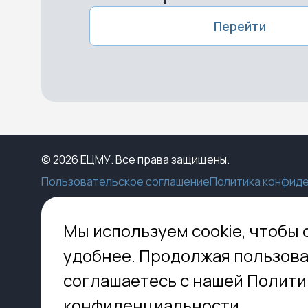
Перейти
© 2026 ЕЦМУ. Все права защищены.
Пользовательское соглашение
Политика конфид
Каталог
Конструктор
Пункты выдачи
Ко
Мы используем cookie, чтобы 
Услуги
О нас
Доставка
МО,
удобнее. Продолжая пользова
8 
Блог
Оплата
соглашаетесь с нашей Полити
Помощь
Установка
inf
Контакты
Гид по кладбищам
конфиденциальности