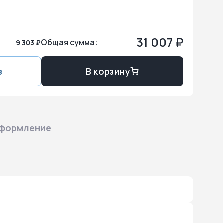
31 007 ₽
Общая сумма:
9 303 ₽
з
В корзину
формление