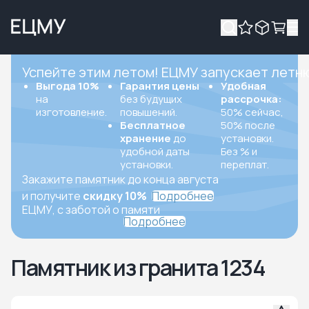
Успейте этим летом! ЕЦМУ запускает летн
Выгода 10%
Гарантия цены
Удобная
на
без будущих
рассрочка:
изготовление.
повышений.
50% сейчас,
Бесплатное
50% после
хранение
до
установки.
удобной даты
Без % и
установки.
переплат.
Закажите памятник до конца августа
и получите
скидку 10%
Подробнее
ЕЦМУ, с заботой о памяти
Подробнее
Памятник из гранита 1234