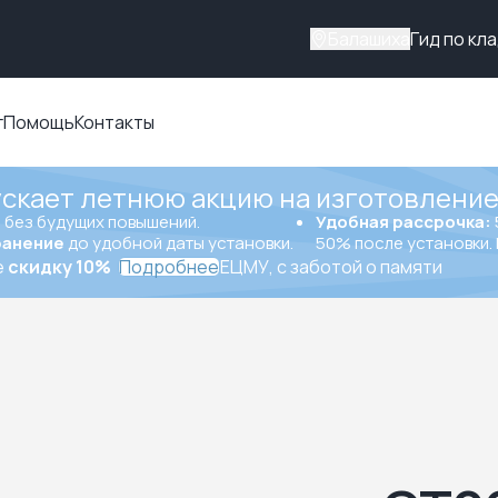
Балашиха
Гид по кл
г
Помощь
Контакты
ускает летнюю акцию на изготовление
ы
без будущих повышений.
Удобная рассрочка:
ранение
до удобной даты установки.
50% после установки. 
е
скидку 10%
Подробнее
ЕЦМУ, с заботой о памяти