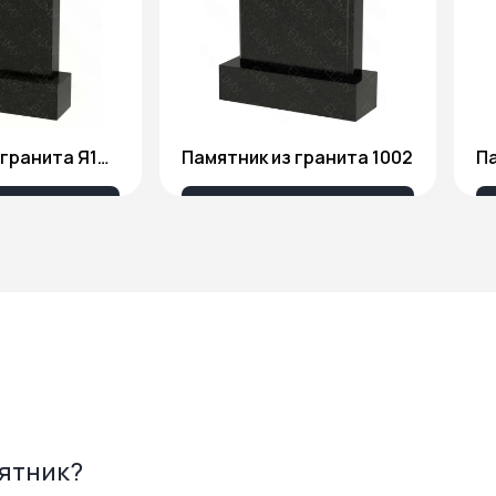
Памятник из гранита Я1806
Памятник из гранита 1002
Па
175 ₽
18 676 ₽
мятник?