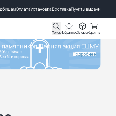
адбищам
Оплата
Установка
Доставка
Пункты выдачи
Поиск
Избранное
Заказы
Корзина
 памятников.
Летняя акция ЕЦМУ!
50% сейчас,
Подробнее
Без % и переплат.