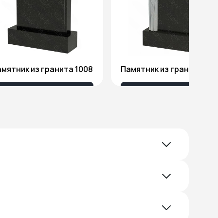
мятник из гранита 1008
Памятник из гранита Я1
18 032 ₽
51 578 ₽