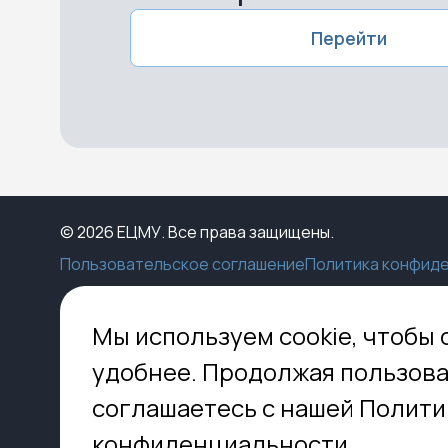
Перейти
© 2026 ЕЦМУ. Все права защищены.
Пользовательское соглашение
Политика конфид
Каталог
Конструктор
Пункты выдачи
Ко
Мы используем cookie, чтобы 
Услуги
О нас
Доставка
МО,
удобнее. Продолжая пользова
8 
Блог
Оплата
соглашаетесь с нашей Полити
Помощь
Установка
inf
Контакты
Гид по кладбищам
конфиденциальности