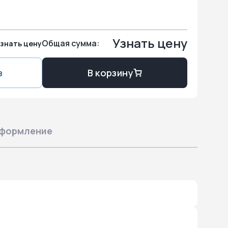
Узнать цену
Общая сумма:
знать цену
з
В корзину
формление