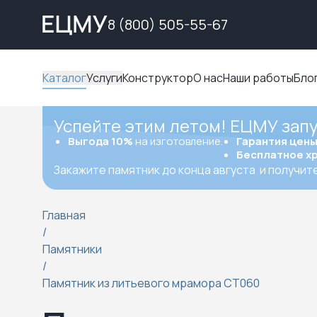
8 (800) 505-55-67
Каталог
Услуги
Конструктор
О нас
Наши работы
Бло
Успейте этим летом! ЕЦМУ зап
Выгода 10%
на изготовление.
Гарантия цен
Бесплатное х
Закажите памятник до конца августа
и получит
Главная
/
Памятники
/
Памятник из литьевого мрамора СТ060