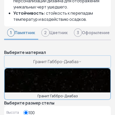
персонализации дизайна для отображения
уникальных черт ушедшего.
Устойчивость:
стойкость к перепадам
температур и воздействию осадков.
Памятник
Цветник
Оформление
1
2
3
Выберите материал
Гранит Габбро-Диабаз
Гранит Габбро-Диабаз
Выберите размер стелы
Высота
100