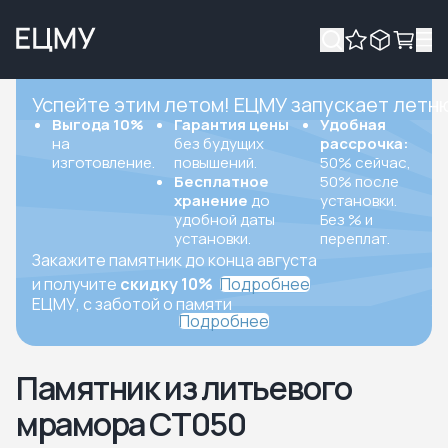
Успейте этим летом! ЕЦМУ запускает летн
Выгода 10%
Гарантия цены
Удобная
на
без будущих
рассрочка:
изготовление.
повышений.
50% сейчас,
Бесплатное
50% после
хранение
до
установки.
удобной даты
Без % и
установки.
переплат.
Закажите памятник до конца августа
и получите
скидку 10%
Подробнее
ЕЦМУ, с заботой о памяти
Подробнее
Памятник из литьевого
мрамора СТ050