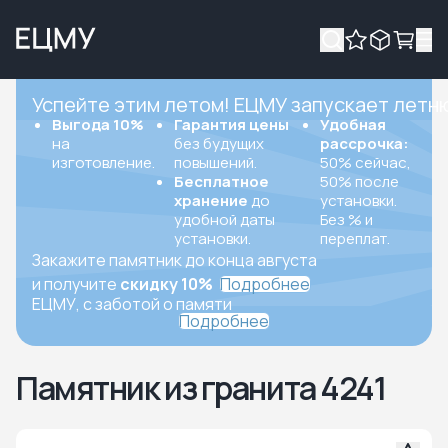
Успейте этим летом! ЕЦМУ запускает летн
Выгода 10%
Гарантия цены
Удобная
на
без будущих
рассрочка:
изготовление.
повышений.
50% сейчас,
Бесплатное
50% после
хранение
до
установки.
удобной даты
Без % и
установки.
переплат.
Закажите памятник до конца августа
и получите
скидку 10%
Подробнее
ЕЦМУ, с заботой о памяти
Подробнее
Памятник из гранита 4241