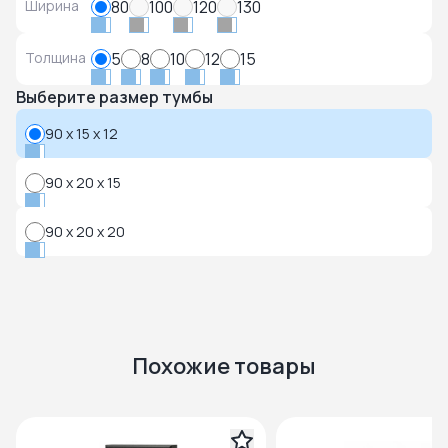
Ширина
80
100
120
130
Толщина
5
8
10
12
15
Выберите размер тумбы
90 x 15 x 12
90 x 20 x 15
90 x 20 x 20
Похожие товары