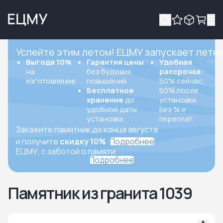
Успейте этим летом! ЕЦМУ запускает летн
Выгода 10%
Гарантия цены
Удобная
на
без будущих
рассрочка:
изготовление.
повышений.
50% сейчас,
Бесплатное
50% после
хранение
до
установки.
удобной даты
Без % и
установки.
переплат.
Закажите памятник до конца августа
и получите
скидку 10%
Подробнее
ЕЦМУ, с заботой о памяти
Подробнее
Памятник из гранита 1039