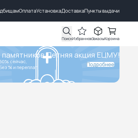
адбищам
Оплата
Установка
Доставка
Пункты выдачи
Поиск
Избранное
Заказы
Корзина
 памятников.
Летняя акция ЕЦМУ!
50% сейчас,
Подробнее
Без % и переплат.