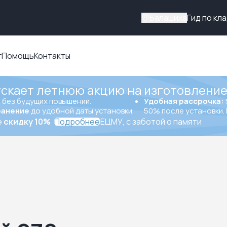
Балашиха
Гид по кл
г
Помощь
Контакты
ускает летнюю акцию на изготовление
ы
без будущих повышений.
Удобная рассрочка:
ранение
до удобной даты установки.
50% после установки. 
е
скидку 10%
Подробнее
ЕЦМУ, с заботой о памяти