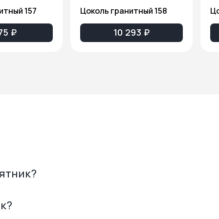
итный 157
Цоколь гранитный 158
Цо
75 ₽
10 293 ₽
мятник?
ик?