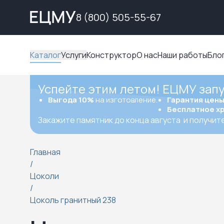
8 (800) 505-55-67
Каталог
Услуги
Конструктор
О нас
Наши работы
Бло
Успейте этим летом! ЕЦМУ зап
Выгода 10%
на изготовление.
Гарантия цен
Бесплатное х
Закажите памятник до конца августа
и получит
Главная
/
Цоколи
/
Цоколь гранитный 238