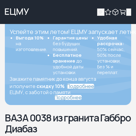
Успейте этим летом! ЕЦМУ запускает летн
Выгода 10%
Гарантия цены
Удобная
на
без будущих
рассрочка:
изготовление.
повышений.
50% сейчас,
Бесплатное
50% после
хранение
до
установки.
удобной даты
Без % и
установки.
переплат.
Закажите памятник до конца августа
и получите
скидку 10%
Подробнее
ЕЦМУ, с заботой о памяти
Подробнее
ВАЗА 0038 из гранита Габбро
Диабаз