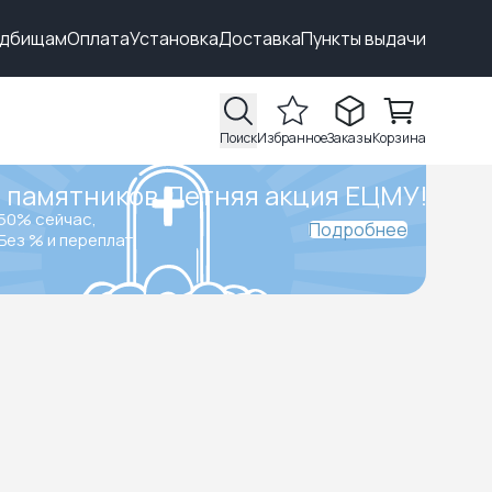
адбищам
Оплата
Установка
Доставка
Пункты выдачи
Поиск
Избранное
Заказы
Корзина
 памятников.
Летняя акция ЕЦМУ!
50% сейчас,
Подробнее
Без % и переплат.