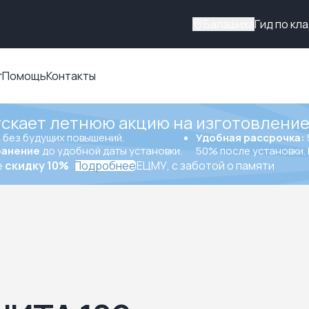
Балашиха
Гид по кл
г
Помощь
Контакты
ускает летнюю акцию на изготовление
ы
без будущих повышений.
Удобная рассрочка:
ранение
до удобной даты установки.
50% после установки. 
е
скидку 10%
Подробнее
ЕЦМУ, с заботой о памяти