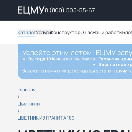
8 (800) 505-55-67
Каталог
Услуги
Конструктор
О нас
Наши работы
Бло
Успейте этим летом! ЕЦМУ зап
Выгода 10%
на изготовление.
Гарантия цен
Бесплатное х
Закажите памятник до конца августа
и получит
Главная
/
Цветники
/
ЦВЕТНИК ИЗ ГРАНИТА 189