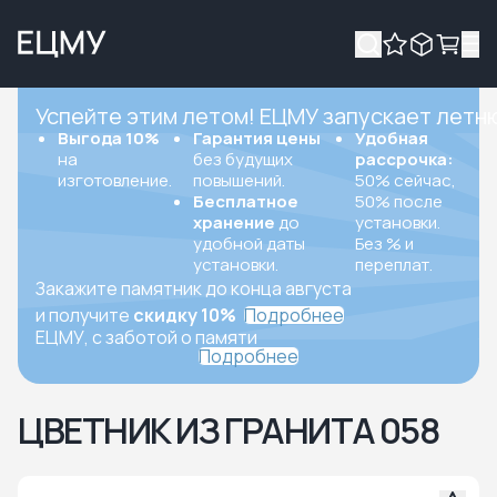
Успейте этим летом! ЕЦМУ запускает летн
Выгода 10%
Гарантия цены
Удобная
на
без будущих
рассрочка:
изготовление.
повышений.
50% сейчас,
Бесплатное
50% после
хранение
до
установки.
удобной даты
Без % и
установки.
переплат.
Закажите памятник до конца августа
и получите
скидку 10%
Подробнее
ЕЦМУ, с заботой о памяти
Подробнее
ЦВЕТНИК ИЗ ГРАНИТА 058