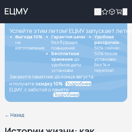
Успейте этим летом! ЕЦМУ запускает летн
Выгода 10%
Гарантия цены
Удобная
на
без будущих
рассрочка:
изготовление.
повышений.
50% сейчас,
Бесплатное
50% после
хранение
до
установки.
удобной даты
Без % и
установки.
переплат.
Закажите памятник до конца августа
и получите
скидку 10%
Подробнее
ЕЦМУ, с заботой о памяти
Подробнее
←
Назад
Истории жизни: как